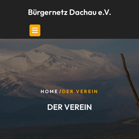
Skip
Bürgernetz Dachau e.V.
to
content
/
HOME
DER VEREIN
DER VEREIN