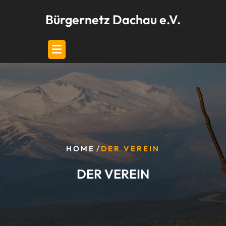
Skip
Bürgernetz Dachau e.V.
to
content
/
HOME
DER VEREIN
DER VEREIN